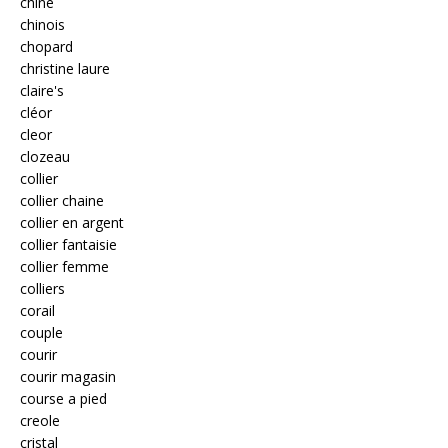
chine
chinois
chopard
christine laure
claire's
cléor
cleor
clozeau
collier
collier chaine
collier en argent
collier fantaisie
collier femme
colliers
corail
couple
courir
courir magasin
course a pied
creole
cristal