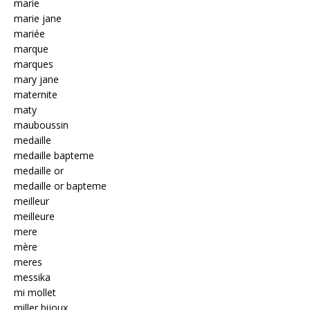
marie
marie jane
mariée
marque
marques
mary jane
maternite
maty
mauboussin
medaille
medaille bapteme
medaille or
medaille or bapteme
meilleur
meilleure
mere
mère
meres
messika
mi mollet
miller bijoux