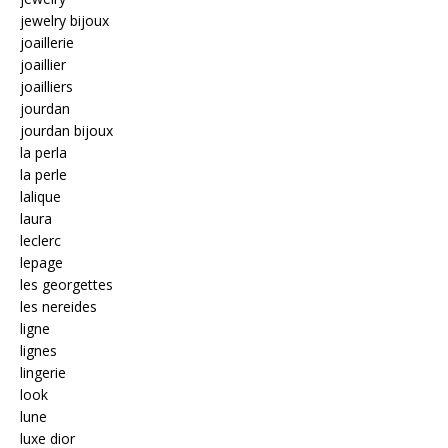
jewelry bijoux
joaillerie
joaillier
joailliers
jourdan
jourdan bijoux
la perla
la perle
lalique
laura
leclerc
lepage
les georgettes
les nereides
ligne
lignes
lingerie
look
lune
luxe dior