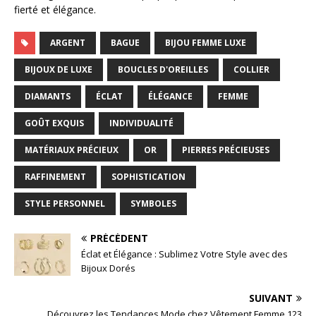
fierté et élégance.
ARGENT
BAGUE
BIJOU FEMME LUXE
BIJOUX DE LUXE
BOUCLES D'OREILLES
COLLIER
DIAMANTS
ÉCLAT
ÉLÉGANCE
FEMME
GOÛT EXQUIS
INDIVIDUALITÉ
MATÉRIAUX PRÉCIEUX
OR
PIERRES PRÉCIEUSES
RAFFINEMENT
SOPHISTICATION
STYLE PERSONNEL
SYMBOLES
PRÉCÉDENT
Éclat et Élégance : Sublimez Votre Style avec des
Bijoux Dorés
SUIVANT
Découvrez les Tendances Mode chez Vêtement Femme 123