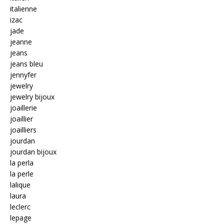
italienne
izac
jade
jeanne
jeans
jeans bleu
jennyfer
jewelry
jewelry bijoux
joaillerie
joaillier
joailliers
jourdan
jourdan bijoux
la perla
la perle
lalique
laura
leclerc
lepage