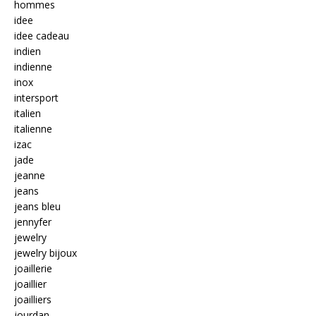
hommes
idee
idee cadeau
indien
indienne
inox
intersport
italien
italienne
izac
jade
jeanne
jeans
jeans bleu
jennyfer
jewelry
jewelry bijoux
joaillerie
joaillier
joailliers
jourdan