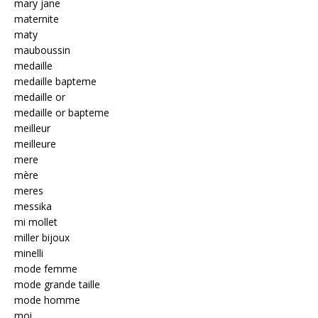
mary jane
maternite
maty
mauboussin
medaille
medaille bapteme
medaille or
medaille or bapteme
meilleur
meilleure
mere
mère
meres
messika
mi mollet
miller bijoux
minelli
mode femme
mode grande taille
mode homme
moi