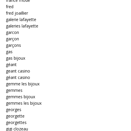
france mode
fred
fred joaillier
galerie lafayette
galeries lafayette
garcon
garçon
garçons
gas
gas bijoux
géant
geant casino
géant casino
gemme les bijoux
gemmes
gemmes bijoux
gemmes les bijoux
georges
georgette
georgettes
gigi clozeau