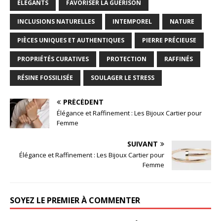
ÉLÉGANTS
FAVORISER LA GUÉRISON
INCLUSIONS NATURELLES
INTEMPOREL
NATURE
PIÈCES UNIQUES ET AUTHENTIQUES
PIERRE PRÉCIEUSE
PROPRIÉTÉS CURATIVES
PROTECTION
RAFFINÉS
RÉSINE FOSSILISÉE
SOULAGER LE STRESS
PRÉCÉDENT
Élégance et Raffinement : Les Bijoux Cartier pour
Femme
SUIVANT
Élégance et Raffinement : Les Bijoux Cartier pour
Femme
SOYEZ LE PREMIER À COMMENTER