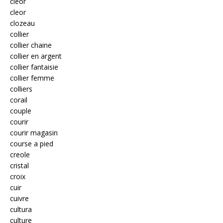
cléor
cleor
clozeau
collier
collier chaine
collier en argent
collier fantaisie
collier femme
colliers
corail
couple
courir
courir magasin
course a pied
creole
cristal
croix
cuir
cuivre
cultura
culture