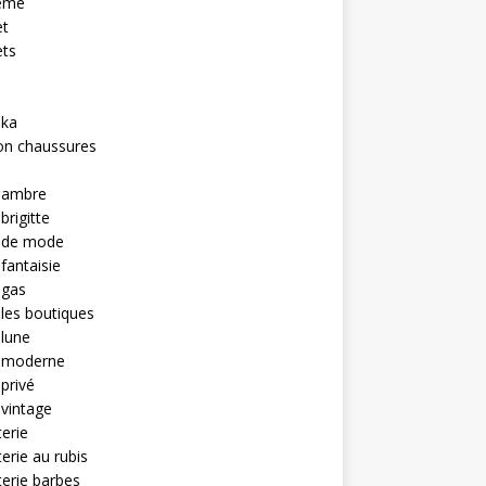
eme
et
ets
hka
on chaussures
u ambre
brigitte
u de mode
 fantaisie
 gas
 les boutiques
 lune
u moderne
 privé
 vintage
terie
terie au rubis
terie barbes