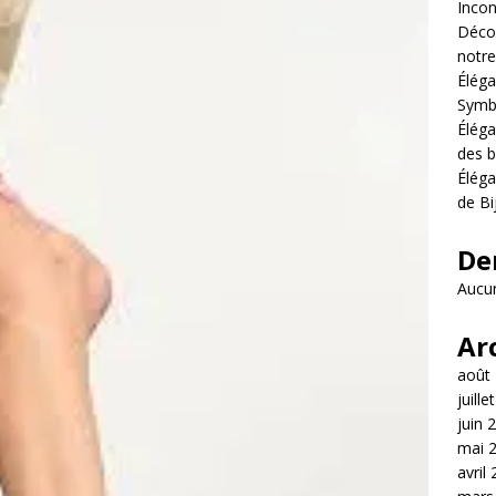
Incon
Décou
notre
Éléga
Symb
Éléga
des b
Éléga
de Bi
De
Aucun
Ar
août
juille
juin 
mai 
avril