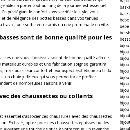
bapt
gréables à porter tout au long de la journée est essentiel
bask
 En privilégiant le confort sans sacrifier le style, vous
bask
e et de l’élégance des bottes basses dans vos tenues
bebe
 travail, une sortie entre amis ou une promenade en ville.
bébé
bers
 basses sont de bonne qualité pour les
bess
bijou
bijo
s basses que vous choisissez soient de bonne qualité afin de
bijou 
 matériaux durables et une fabrication soignée garantira
bijo
 mais aussi leur confort et leur aspect esthétique au fil du
bijou
est un choix judicieux qui vous permettra de profiter
bijou
 pendant de nombreuses saisons à venir.
bijou
bijou
vec des chaussettes ou collants
bijo
bijou
bijou
bijou
est essentiel d’associer ces chaussures avec des chaussettes
bijou
ison. En hiver, optez pour des chaussettes épaisses ou des
bijou
n ajoutant une touche de style à votre tenue. En revanche,