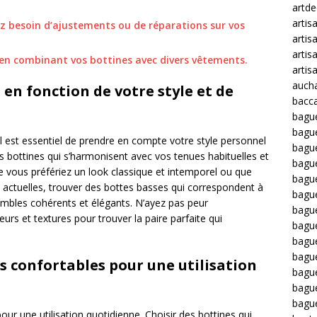
artd
artis
ez besoin d’ajustements ou de réparations sur vos
artis
artis
 en combinant vos bottines avec divers vêtements.
artis
auch
 en fonction de votre style et de
bacca
bagu
bagu
l est essentiel de prendre en compte votre style personnel
bague
s bottines qui s’harmonisent avec vos tenues habituelles et
bagu
Que vous préfériez un look classique et intemporel ou que
bagu
s actuelles, trouver des bottes basses qui correspondent à
bagu
embles cohérents et élégants. N’ayez pas peur
bagu
urs et textures pour trouver la paire parfaite qui
bague
bague
bague
s confortables pour une utilisation
bagu
bagu
bagu
ur une utilisation quotidienne. Choisir des bottines qui