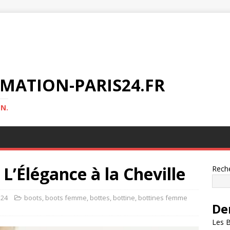
MATION-PARIS24.FR
N.
 L’Élégance à la Cheville
Rech
s24
boots
,
boots femme
,
bottes
,
bottine
,
bottines femme
De
Les B