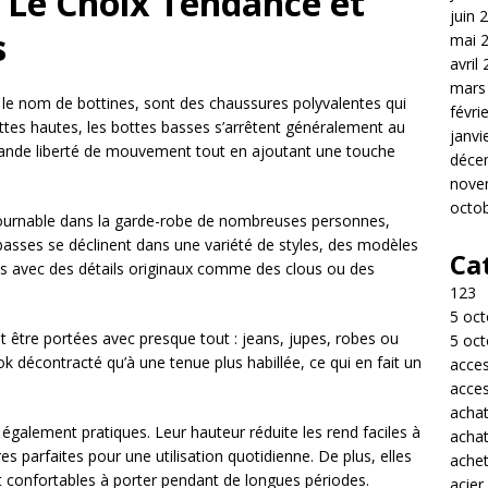
: Le Choix Tendance et
juin 
s
mai 
avril
mars
le nom de bottines, sont des chaussures polyvalentes qui
févri
ottes hautes, les bottes basses s’arrêtent généralement au
janvi
s grande liberté de mouvement tout en ajoutant une touche
déce
nove
octo
ournable dans la garde-robe de nombreuses personnes,
ses se déclinent dans une variété de styles, des modèles
Ca
es avec des détails originaux comme des clous ou des
123
5 oct
t être portées avec presque tout : jeans, jupes, robes ou
5 oct
ok décontracté qu’à une tenue plus habillée, ce qui en fait un
acces
acces
acha
t également pratiques. Leur hauteur réduite les rend faciles à
acha
ures parfaites pour une utilisation quotidienne. De plus, elles
achet
t confortables à porter pendant de longues périodes.
acier