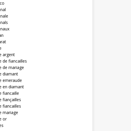
eco
anal
anale
anals
anaux
an
rat
e
e argent
 de fiancailles
e de mariage
e diamant
e emeraude
e en diamant
 fiancaille
 fiançailles
 fiancailles
e mariage
e or
es