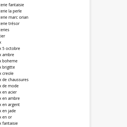
terie fantaisie
terie la perle
terie marc orian
terie trésor
teries
tier
x
x 5 octobre
ux ambre
ux boheme
 brigitte
x creole
x de chaussures
ux de mode
x en acier
x en ambre
x en argent
x en jade
x en or
x fantaisie