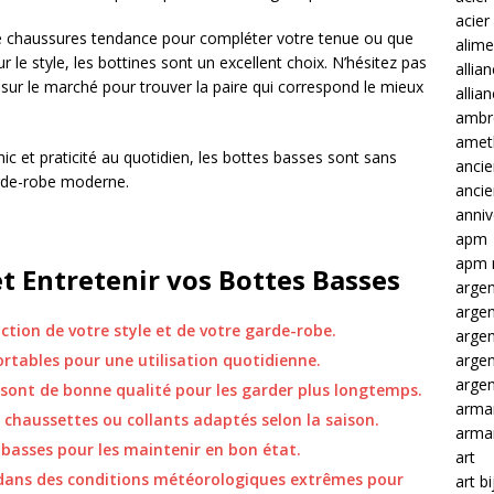
acier
de chaussures tendance pour compléter votre tenue ou que
alime
 le style, les bottines sont un excellent choix. N’hésitez pas
allia
 sur le marché pour trouver la paire qui correspond le mieux
allia
ambre
amet
ic et praticité au quotidien, les bottes basses sont sans
ancie
rde-robe moderne.
anci
anniv
apm
apm 
et Entretenir vos Bottes Basses
argen
arge
ction de votre style et de votre garde-robe.
arge
arge
rtables pour une utilisation quotidienne.
argen
 sont de bonne qualité pour les garder plus longtemps.
arma
 chaussettes ou collants adaptés selon la saison.
arma
basses pour les maintenir en bon état.
art
 dans des conditions météorologiques extrêmes pour
art b