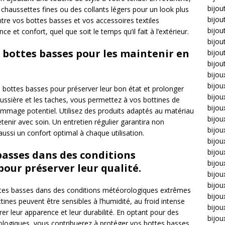
bijou
 chaussettes fines ou des collants légers pour un look plus
bijou
ntre vos bottes basses et vos accessoires textiles
bijou
ce et confort, quel que soit le temps qu’il fait à l’extérieur.
bijou
bottes basses pour les maintenir en
bijou
bijou
bijou
bijou
s bottes basses pour préserver leur bon état et prolonger
bijo
poussière et les taches, vous permettez à vos bottines de
bijo
dommage potentiel. Utilisez des produits adaptés au matériau
bijoux
tenir avec soin. Un entretien régulier garantira non
bijou
ssi un confort optimal à chaque utilisation.
bijou
bijo
basses dans des conditions
bijou
our préserver leur qualité.
bijou
bijou
ottes basses dans des conditions météorologiques extrêmes
bijou
ottines peuvent être sensibles à l’humidité, au froid intense
bijou
érer leur apparence et leur durabilité. En optant pour des
bijou
logiques, vous contribuerez à protéger vos bottes basses