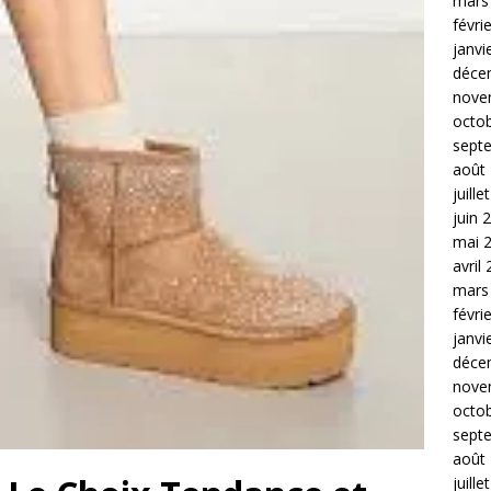
mars
févri
janvi
déce
nove
octo
sept
août
juille
juin 
mai 
avril
mars
févri
janvi
déce
nove
octo
sept
août
juille