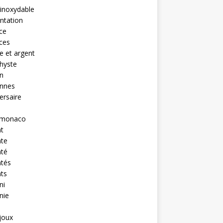
 inoxydable
ntation
nce
nces
 et argent
hyste
n
ennes
ersaire
monaco
t
nte
nté
ntés
ts
ni
nie
ijoux