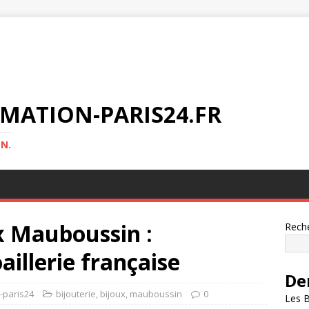
MATION-PARIS24.FR
N.
x Mauboussin :
Rech
oaillerie française
De
n-paris24
bijouterie
,
bijoux
,
mauboussin
0
Les B