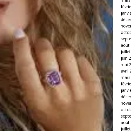
mars
févri
janvi
déce
nove
octo
sept
août
juille
juin 
mai 
avril
mars
févri
janvi
déce
nove
octo
sept
août
juille