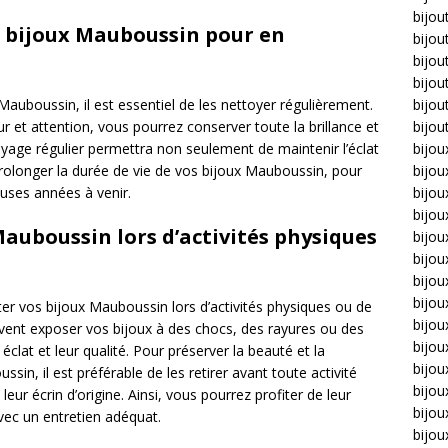
bijou
 bijoux Mauboussin pour en
bijou
bijou
bijou
Mauboussin, il est essentiel de les nettoyer régulièrement.
bijou
r et attention, vous pourrez conserver toute la brillance et
bijou
oyage régulier permettra non seulement de maintenir l’éclat
bijou
olonger la durée de vie de vos bijoux Mauboussin, pour
bijou
uses années à venir.
bijo
bijo
Mauboussin lors d’activités physiques
bijoux
bijou
bijou
bijo
er vos bijoux Mauboussin lors d’activités physiques ou de
bijou
uvent exposer vos bijoux à des chocs, des rayures ou des
bijou
éclat et leur qualité. Pour préserver la beauté et la
bijou
sin, il est préférable de les retirer avant toute activité
bijou
ur écrin d’origine. Ainsi, vous pourrez profiter de leur
bijou
ec un entretien adéquat.
bijou