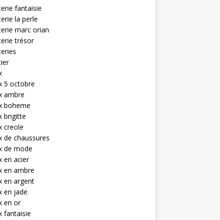
terie fantaisie
terie la perle
terie marc orian
terie trésor
teries
tier
x
x 5 octobre
ux ambre
ux boheme
 brigitte
x creole
x de chaussures
ux de mode
x en acier
x en ambre
x en argent
x en jade
x en or
x fantaisie