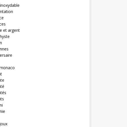
 inoxydable
ntation
nce
nces
 et argent
hyste
n
ennes
ersaire
monaco
t
nte
nté
ntés
ts
ni
nie
ijoux