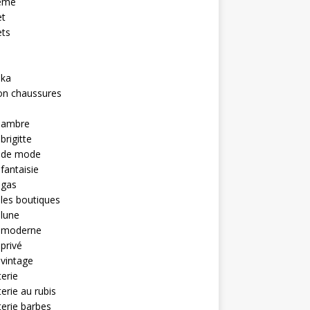
eme
et
ets
hka
on chaussures
u ambre
brigitte
u de mode
 fantaisie
 gas
 les boutiques
 lune
u moderne
 privé
 vintage
terie
terie au rubis
terie barbes