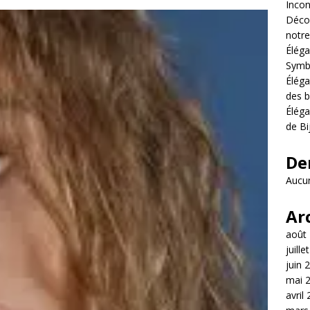
Incon
Décou
notre
Éléga
Symb
Éléga
des b
Éléga
de Bi
De
Aucun
Ar
août
juille
juin 
mai 
avril