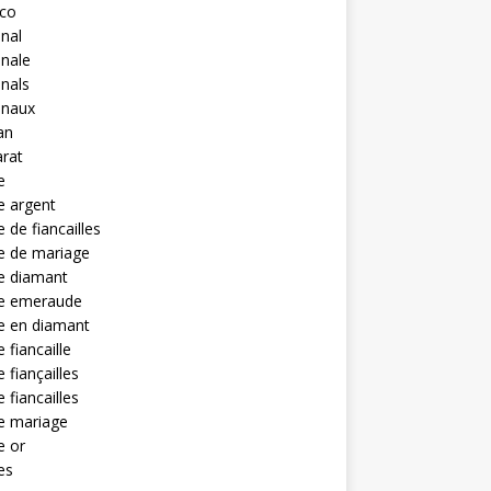
eco
anal
anale
anals
anaux
an
rat
e
e argent
 de fiancailles
e de mariage
e diamant
e emeraude
e en diamant
 fiancaille
 fiançailles
 fiancailles
e mariage
e or
es