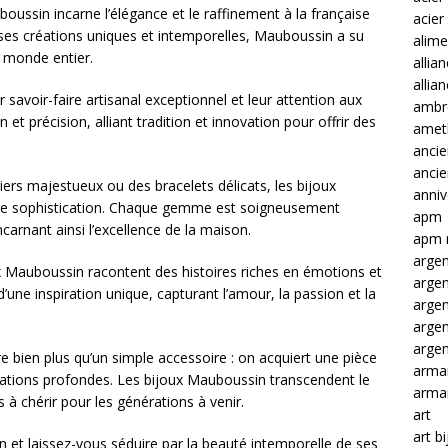
ussin incarne l’élégance et le raffinement à la française
acier
 ses créations uniques et intemporelles, Mauboussin a su
alime
 monde entier.
allia
allia
 savoir-faire artisanal exceptionnel et leur attention aux
ambre
et précision, alliant tradition et innovation pour offrir des
amet
ancie
anci
iers majestueux ou des bracelets délicats, les bijoux
anniv
e sophistication. Chaque gemme est soigneusement
apm
ncarnant ainsi l’excellence de la maison.
apm 
argen
x Mauboussin racontent des histoires riches en émotions et
arge
’une inspiration unique, capturant l’amour, la passion et la
arge
arge
argen
e bien plus qu’un simple accessoire : on acquiert une pièce
arma
cations profondes. Les bijoux Mauboussin transcendent le
arma
à chérir pour les générations à venir.
art
art b
 et laissez-vous séduire par la beauté intemporelle de ses