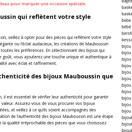
bapt
deau pour marquer une occasion spéciale.
bask
bask
ssin qui reflètent votre style
bebe
bébé
bers
, veillez à opter pour des pièces qui reflètent votre style
bess
légante ou l’éclat audacieux, les créations de Mauboussin
bijou
à toutes les préférences. En sélectionnant des bijoux qui
bijo
re goût, vous ajouterez une touche unique et authentique à
bijou 
lité avec éclat et raffinement.
bijo
bijou
uthenticité des bijoux Mauboussin que
bijou
bijou
bijou
l est essentiel de vérifier leur authenticité pour garantir
bijo
de valeur. Assurez-vous de vous procurer vos bijoux
bijou
ées, et veillez à ce qu’ils soient accompagnés des
bijou
fication de l’authenticité des bijoux Mauboussin est une étape
bijou
e la qualité irréprochable des pièces que vous choisissez
bijou
bijou