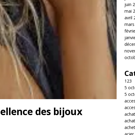
juin 
mai 
avril
mars
févri
janvi
déce
nove
octo
Ca
123
5 oct
5 oct
acces
acces
ellence des bijoux
acha
acha
achet
acier