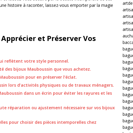
artd
une histoire à raconter, laissez-vous emporter par la magie
artis
artis
artis
artis
auch
 Apprécier et Préserver Vos
bacca
bagu
bagu
i reflètent votre style personnel.
bague
bagu
cité des bijoux Mauboussin que vous achetez.
bagu
Mauboussin pour en préserver l’éclat.
bagu
sin lors d’activités physiques ou de travaux ménagers.
bagu
uboussin dans un écrin pour éviter les rayures et les
bague
bague
ute réparation ou ajustement nécessaire sur vos bijoux
bague
bagu
bagu
les pour choisir des pièces intemporelles chez
bagu