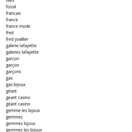
filles
fossil
francais
france
france mode
fred
fred joaillier
galerie lafayette
galeries lafayette
garcon
garçon
garçons
gas
gas bijoux
géant
geant casino
géant casino
gemme les bijoux
gemmes
gemmes bijoux
gemmes les bijoux