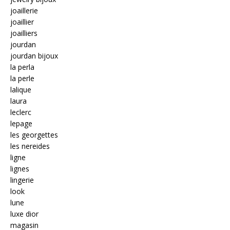
joaillerie
joaillier
joailliers
jourdan
jourdan bijoux
la perla
la perle
lalique
laura
leclerc
lepage
les georgettes
les nereides
ligne
lignes
lingerie
look
lune
luxe dior
magasin