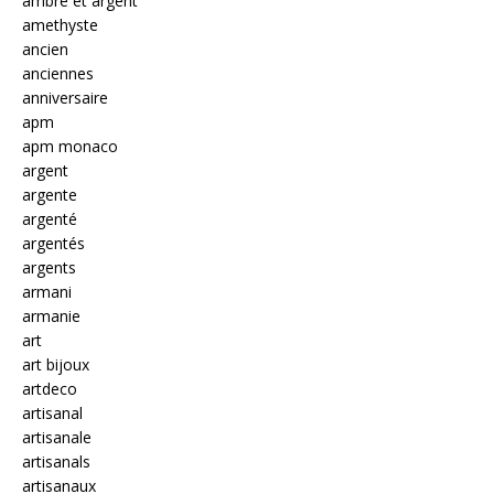
ambre et argent
amethyste
ancien
anciennes
anniversaire
apm
apm monaco
argent
argente
argenté
argentés
argents
armani
armanie
art
art bijoux
artdeco
artisanal
artisanale
artisanals
artisanaux