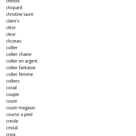
chinois
chopard
christine laure
claire's
cléor
cleor
clozeau
collier
collier chaine
collier en argent
collier fantaisie
collier femme
colliers
corail
couple
courir
courir magasin
course a pied
creole
cristal
croix