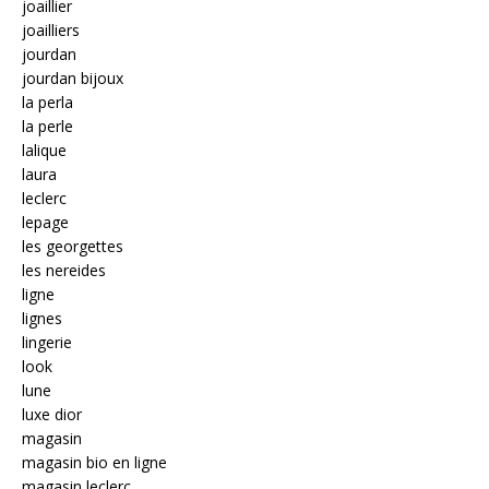
joaillier
joailliers
jourdan
jourdan bijoux
la perla
la perle
lalique
laura
leclerc
lepage
les georgettes
les nereides
ligne
lignes
lingerie
look
lune
luxe dior
magasin
magasin bio en ligne
magasin leclerc