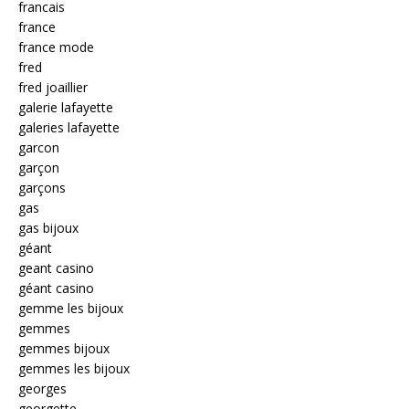
francais
france
france mode
fred
fred joaillier
galerie lafayette
galeries lafayette
garcon
garçon
garçons
gas
gas bijoux
géant
geant casino
géant casino
gemme les bijoux
gemmes
gemmes bijoux
gemmes les bijoux
georges
georgette