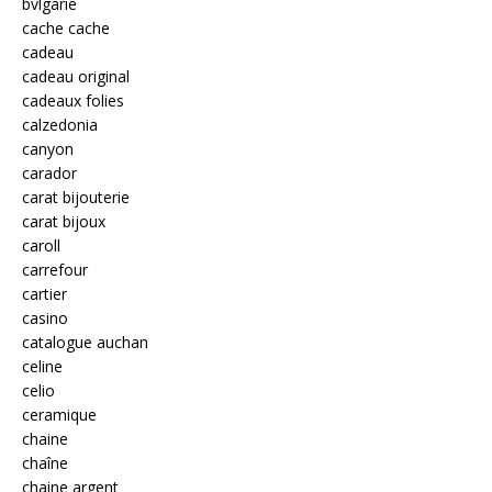
bvlgarie
cache cache
cadeau
cadeau original
cadeaux folies
calzedonia
canyon
carador
carat bijouterie
carat bijoux
caroll
carrefour
cartier
casino
catalogue auchan
celine
celio
ceramique
chaine
chaîne
chaine argent