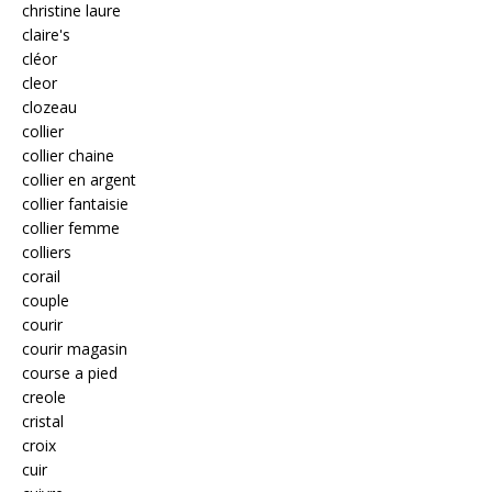
christine laure
claire's
cléor
cleor
clozeau
collier
collier chaine
collier en argent
collier fantaisie
collier femme
colliers
corail
couple
courir
courir magasin
course a pied
creole
cristal
croix
cuir