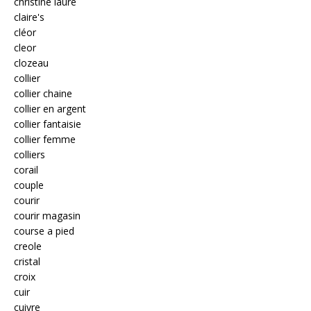
christine laure
claire's
cléor
cleor
clozeau
collier
collier chaine
collier en argent
collier fantaisie
collier femme
colliers
corail
couple
courir
courir magasin
course a pied
creole
cristal
croix
cuir
cuivre