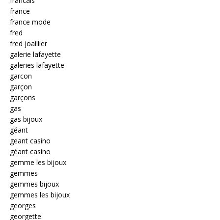
francais
france
france mode
fred
fred joaillier
galerie lafayette
galeries lafayette
garcon
garçon
garçons
gas
gas bijoux
géant
geant casino
géant casino
gemme les bijoux
gemmes
gemmes bijoux
gemmes les bijoux
georges
georgette