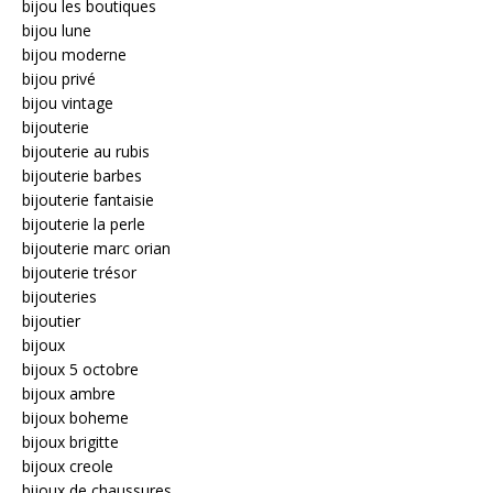
bijou les boutiques
bijou lune
bijou moderne
bijou privé
bijou vintage
bijouterie
bijouterie au rubis
bijouterie barbes
bijouterie fantaisie
bijouterie la perle
bijouterie marc orian
bijouterie trésor
bijouteries
bijoutier
bijoux
bijoux 5 octobre
bijoux ambre
bijoux boheme
bijoux brigitte
bijoux creole
bijoux de chaussures