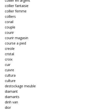
collier en argent
collier fantaisie
collier femme
colliers
corail
couple
courir
courir magasin
course a pied
creole
cristal
croix
cuir
cuivre
cultura
culture
destockage meuble
diamant
diamants
dinh van
dior