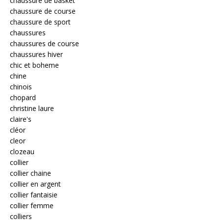
chaussure de basket
chaussure de course
chaussure de sport
chaussures
chaussures de course
chaussures hiver
chic et boheme
chine
chinois
chopard
christine laure
claire's
cléor
cleor
clozeau
collier
collier chaine
collier en argent
collier fantaisie
collier femme
colliers