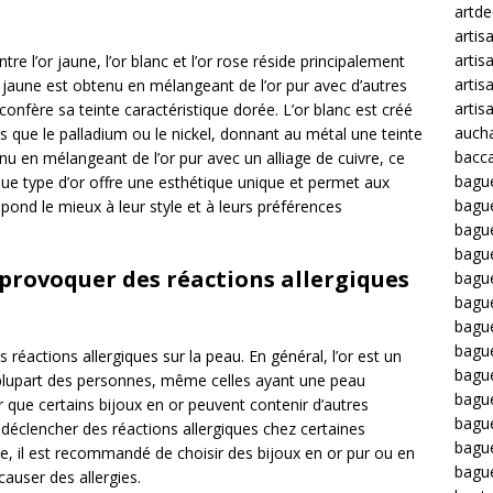
artd
artis
artis
ntre l’or jaune, l’or blanc et l’or rose réside principalement
artis
or jaune est obtenu en mélangeant de l’or pur avec d’autres
artis
i confère sa teinte caractéristique dorée. L’or blanc est créé
auch
s que le palladium ou le nickel, donnant au métal une teinte
bacca
enu en mélangeant de l’or pur avec un alliage de cuivre, ce
bagu
que type d’or offre une esthétique unique et permet aux
bagu
spond le mieux à leur style et à leurs préférences
bague
bagu
 provoquer des réactions allergiques
bagu
bagu
bagu
bague
 réactions allergiques sur la peau. En général, l’or est un
bague
a plupart des personnes, même celles ayant une peau
bague
r que certains bijoux en or peuvent contenir d’autres
bagu
t déclencher des réactions allergiques chez certaines
bagu
ée, il est recommandé de choisir des bijoux en or pur ou en
bagu
causer des allergies.