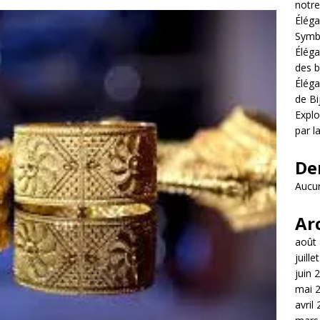
notre
Éléga
Symb
Éléga
des b
Éléga
de Bi
Explo
par l
De
Aucun
Ar
août
juille
juin 
mai 
avril