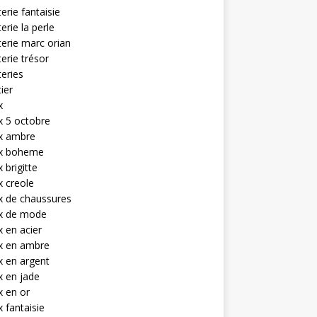
terie fantaisie
terie la perle
terie marc orian
terie trésor
teries
tier
x
x 5 octobre
ux ambre
ux boheme
 brigitte
x creole
x de chaussures
ux de mode
x en acier
x en ambre
x en argent
x en jade
x en or
x fantaisie