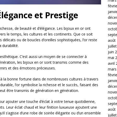
mars
févri
janvi
Élégance et Prestige
déce
nove
richesse, de beauté et d’élégance. Les bijoux en or ont
octo
ers le temps, les cultures et les continents. Que ce soit
sept
s délicats ou de boucles d’oreilles sophistiquées, l’or reste
août
 durabilité.
juille
juin 
e esthétique. C’est aussi un moyen de se connecter à
mai 
n génération, les bijoux en or sont transmis comme des
avril
enirs et des émotions précieuses.
mars
févri
t à la bonne fortune dans de nombreuses cultures à travers
janvi
urable, l’or symbolise la richesse et le succès, faisant des
déce
peut être transmis de génération en génération.
nove
octo
ur ajouter une touche d’éclat à votre tenue quotidienne,
sept
ts. Leur éclat chaud et leur finition luxueuse ajoutent une
août
u’il s’agisse d’une robe de soirée élégante ou d’un ensemble
juille