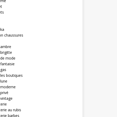
eme
et
ets
hka
on chaussures
u ambre
brigitte
u de mode
 fantaisie
 gas
 les boutiques
 lune
u moderne
 privé
 vintage
terie
terie au rubis
terie barbes