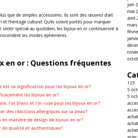
juin 
mai 
plus que de simples accessoires. Ils sont des œuvres d’art
avril
n et l’héritage culturel. Qu’ils soient portés pour marquer
mars
sentir spécial au quotidien, les bijoux en or continueront à
févri
transcendent les modes éphémères.
janvi
déce
nove
octo
ux en or : Questions fréquentes
Ca
123
e est sa signification pour les bijoux en or?
5 oct
icacement les bijoux en or?
5 oct
acces
une, l’or blanc et l’or rose pour les bijoux en or?
acces
er des réactions allergiques sur la peau?
acha
s en matière de design de bijoux en or?
acha
r de qualité et authentiques?
achet
acier