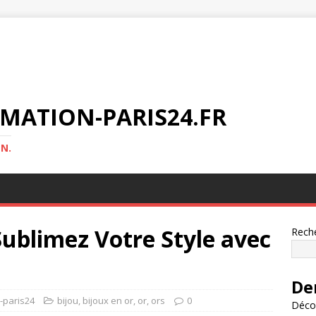
MATION-PARIS24.FR
N.
 Sublimez Votre Style avec
Rech
De
n-paris24
bijou
,
bijoux en or
,
or
,
ors
0
Décou