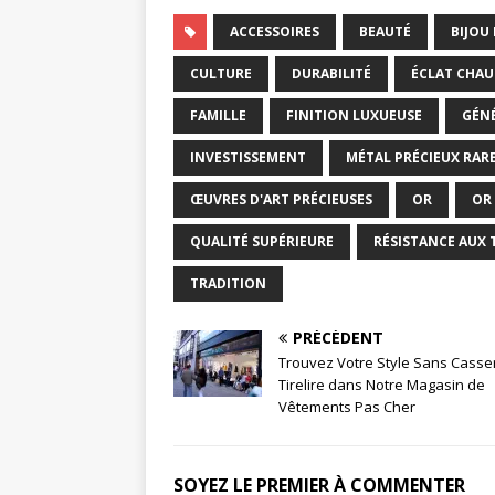
ACCESSOIRES
BEAUTÉ
BIJOU
CULTURE
DURABILITÉ
ÉCLAT CHA
FAMILLE
FINITION LUXUEUSE
GÉN
INVESTISSEMENT
MÉTAL PRÉCIEUX RAR
ŒUVRES D'ART PRÉCIEUSES
OR
OR
QUALITÉ SUPÉRIEURE
RÉSISTANCE AUX
TRADITION
PRÉCÉDENT
Trouvez Votre Style Sans Casser
Tirelire dans Notre Magasin de
Vêtements Pas Cher
SOYEZ LE PREMIER À COMMENTER