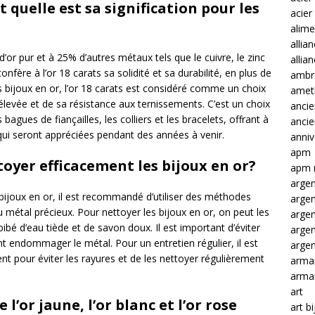
et quelle est sa signification pour les
acier
alime
allia
’or pur et à 25% d’autres métaux tels que le cuivre, le zinc
allia
nfère à l’or 18 carats sa solidité et sa durabilité, en plus de
ambre
es bijoux en or, l’or 18 carats est considéré comme un choix
amet
élevée et de sa résistance aux ternissements. C’est un choix
ancie
 bagues de fiançailles, les colliers et les bracelets, offrant à
anci
s qui seront appréciées pendant des années à venir.
anniv
apm
yer efficacement les bijoux en or?
apm 
argen
 bijoux en or, il est recommandé d’utiliser des méthodes
arge
du métal précieux. Pour nettoyer les bijoux en or, on peut les
arge
ibé d’eau tiède et de savon doux. Il est important d’éviter
arge
nt endommager le métal. Pour un entretien régulier, il est
argen
nt pour éviter les rayures et de les nettoyer régulièrement
arma
arma
art
 l’or jaune, l’or blanc et l’or rose
art b