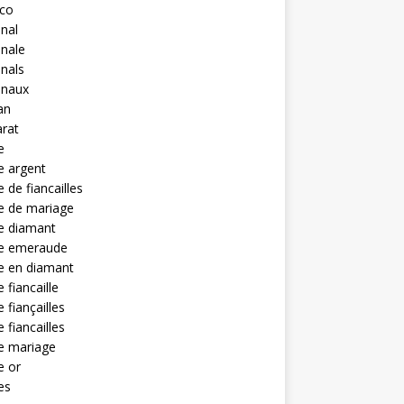
eco
anal
anale
anals
anaux
an
rat
e
e argent
 de fiancailles
e de mariage
e diamant
e emeraude
e en diamant
 fiancaille
 fiançailles
 fiancailles
e mariage
e or
es