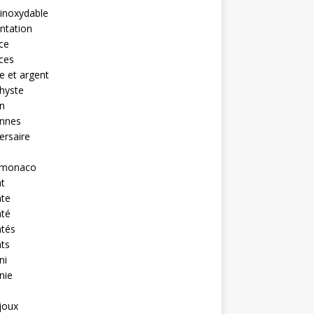
 inoxydable
ntation
nce
nces
 et argent
hyste
n
ennes
ersaire
monaco
t
nte
nté
ntés
ts
ni
nie
ijoux