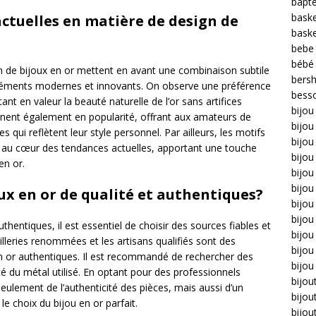
bapt
bask
actuelles en matière de design de
bask
bebe
bébé
n de bijoux en or mettent en avant une combinaison subtile
bers
s éléments modernes et innovants. On observe une préférence
bess
nt en valeur la beauté naturelle de l’or sans artifices
bijou
gnent également en popularité, offrant aux amateurs de
bijo
es qui reflètent leur style personnel. Par ailleurs, les motifs
bijou 
 au cœur des tendances actuelles, apportant une touche
bijo
en or.
bijou
bijou
ux en or de qualité et authentiques?
bijou
bijou
uthentiques, il est essentiel de choisir des sources fiables et
bijo
ailleries renommées et les artisans qualifiés sont des
bijou
 en or authentiques. Il est recommandé de rechercher des
bijou
alité du métal utilisé. En optant pour des professionnels
bijou
ulement de l’authenticité des pièces, mais aussi d’un
bijou
e choix du bijou en or parfait.
bijou