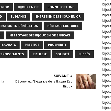
bijou
 EN OR
BIJOUX EN OR
BONNE FORTUNE
bijou
bijou
UD
ÉLÉGANCE
ENTRETIEN DES BIJOUX EN OR
bijou
bijou
ÉRATION EN GÉNÉRATION
HÉRITAGE CULTUREL
bijou
E
NETTOYAGE DES BIJOUX EN OR EFFICACE
bijou
bijou
 18 CARATS
PRESTIGE
PROSPÉRITÉ
bijo
bijo
 TERNISSEMENTS
RICHESSE
SOLIDITÉ
SUCCÈS
bijoux
bijou
bijou
bijo
SUIVANT
bijou
 la
Découvrez l’Élégance de la Bague Zag
bijou
Bijoux
bijou
bijou
bijou
bijou