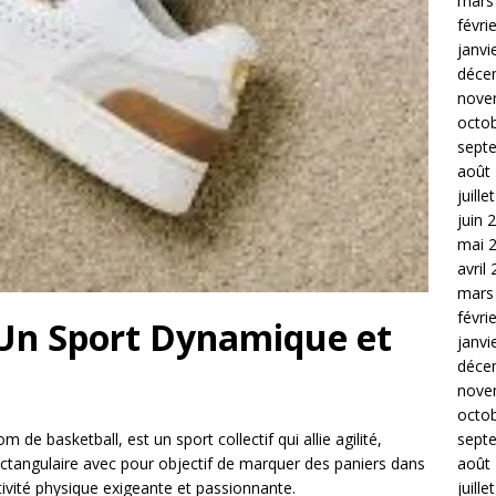
mars
févri
janvi
déce
nove
octo
sept
août
juille
juin 
mai 
avril
mars
févri
 Un Sport Dynamique et
janvi
déce
nove
octo
sept
de basketball, est un sport collectif qui allie agilité,
août
rectangulaire avec pour objectif de marquer des paniers dans
juille
ctivité physique exigeante et passionnante.