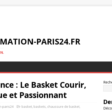
MATION-PARIS24.FR
N.
nce : Le Basket Courir,
Rech
e et Passionnant
De
n-paris24
basket
,
baskets
,
chaussure de basket
,
Décou