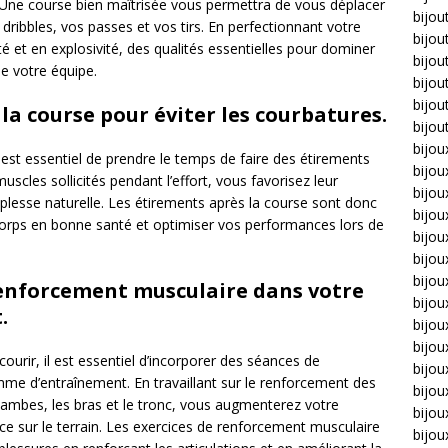
in. Une course bien maîtrisée vous permettra de vous déplacer
bijou
s dribbles, vos passes et vos tirs. En perfectionnant votre
bijou
é et en explosivité, des qualités essentielles pour dominer
bijou
de votre équipe.
bijou
bijou
la course pour éviter les courbatures.
bijou
bijou
 est essentiel de prendre le temps de faire des étirements
bijou
uscles sollicités pendant l’effort, vous favorisez leur
bijo
uplesse naturelle. Les étirements après la course sont donc
bijo
orps en bonne santé et optimiser vos performances lors de
bijoux
bijou
bijou
renforcement musculaire dans votre
bijo
.
bijou
bijou
urir, il est essentiel d’incorporer des séances de
bijou
e d’entraînement. En travaillant sur le renforcement des
bijou
s jambes, les bras et le tronc, vous augmenterez votre
bijou
ce sur le terrain. Les exercices de renforcement musculaire
bijou