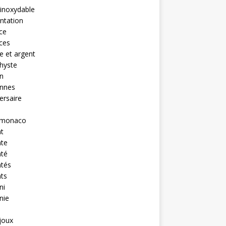
 inoxydable
ntation
nce
nces
 et argent
hyste
n
ennes
ersaire
monaco
t
nte
nté
ntés
ts
ni
nie
ijoux