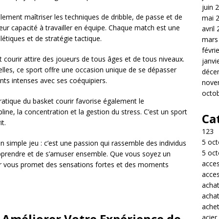
juin 
lement maîtriser les techniques de dribble, de passe et de
mai 
leur capacité à travailler en équipe. Chaque match est une
avril
tiques et de stratégie tactique.
mars
févri
t courir attire des joueurs de tous âges et de tous niveaux.
janvi
lles, ce sport offre une occasion unique de se dépasser
déce
s intenses avec ses coéquipiers.
nove
octo
pratique du basket courir favorise également le
line, la concentration et la gestion du stress. C’est un sport
Ca
it.
123
5 oct
n simple jeu : c’est une passion qui rassemble des individus
5 oct
pprendre et de s’amuser ensemble. Que vous soyez un
acces
ir vous promet des sensations fortes et des moments
acces
acha
acha
achet
r Améliorer Votre Expérience de
acier