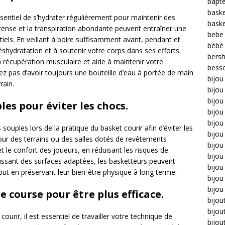
bapt
bask
essentiel de s’hydrater régulièrement pour maintenir des
bask
tense et la transpiration abondante peuvent entraîner une
bebe
iels. En veillant à boire suffisamment avant, pendant et
bébé
déshydratation et à soutenir votre corps dans ses efforts.
bers
 récupération musculaire et aide à maintenir votre
bess
ez pas d’avoir toujours une bouteille d’eau à portée de main
bijou
rain.
bijo
bijou 
les pour éviter les chocs.
bijo
bijou
souples lors de la pratique du basket courir afin d’éviter les
bijou
pour des terrains ou des salles dotés de revêtements
bijou
t le confort des joueurs, en réduisant les risques de
bijou
sissant des surfaces adaptées, les basketteurs peuvent
bijo
tout en préservant leur bien-être physique à long terme.
bijou
bijou
e course pour être plus efficace.
bijou
bijou
urir, il est essentiel de travailler votre technique de
bijou