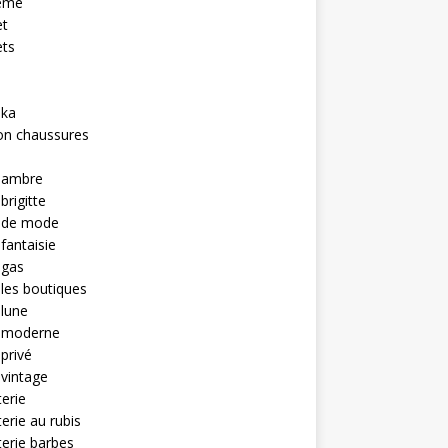
eme
et
ets
hka
on chaussures
u ambre
brigitte
u de mode
 fantaisie
 gas
 les boutiques
 lune
u moderne
 privé
 vintage
terie
terie au rubis
terie barbes