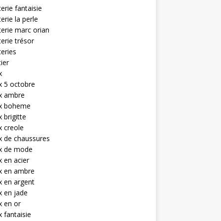
terie fantaisie
terie la perle
terie marc orian
terie trésor
teries
tier
x
x 5 octobre
ux ambre
ux boheme
 brigitte
x creole
x de chaussures
ux de mode
x en acier
x en ambre
x en argent
x en jade
x en or
x fantaisie