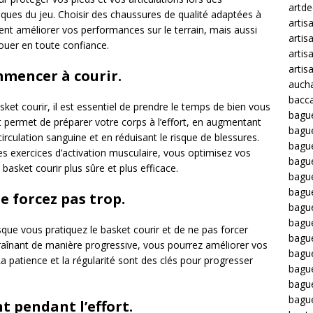
artd
ques du jeu. Choisir des chaussures de qualité adaptées à
artis
ent améliorer vos performances sur le terrain, mais aussi
artis
jouer en toute confiance.
artis
artis
mmencer à courir.
auch
bacca
et courir, il est essentiel de prendre le temps de bien vous
bagu
 permet de préparer votre corps à l’effort, en augmentant
bagu
irculation sanguine et en réduisant le risque de blessures.
bague
s exercices d’activation musculaire, vous optimisez vos
bagu
asket courir plus sûre et plus efficace.
bagu
bagu
e forcez pas trop.
bagu
bague
rsque vous pratiquez le basket courir et de ne pas forcer
bague
raînant de manière progressive, vous pourrez améliorer vos
bague
a patience et la régularité sont des clés pour progresser
bagu
bagu
bagu
 pendant l’effort.