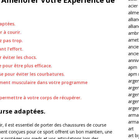
acier
alime
allia
aptées.
allia
 à courir.
ambre
amet
z pas trop.
ancie
t l’effort.
anci
 éviter les chocs.
anniv
 pour être plus efficace.
apm
apm 
e pour éviter les courbatures.
argen
cement musculaire dans votre programme
arge
arge
permettre à votre corps de récupérer.
arge
argen
urse adaptées.
arma
arma
r, il est essentiel de porter des chaussures de course
art
ment conçues pour ce sport offrent un bon maintien, une
art b
r protéger vos pieds et vos articulations lors des