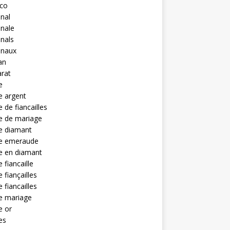
eco
anal
anale
anals
anaux
an
rat
e
e argent
 de fiancailles
e de mariage
e diamant
e emeraude
e en diamant
 fiancaille
 fiançailles
 fiancailles
e mariage
e or
es