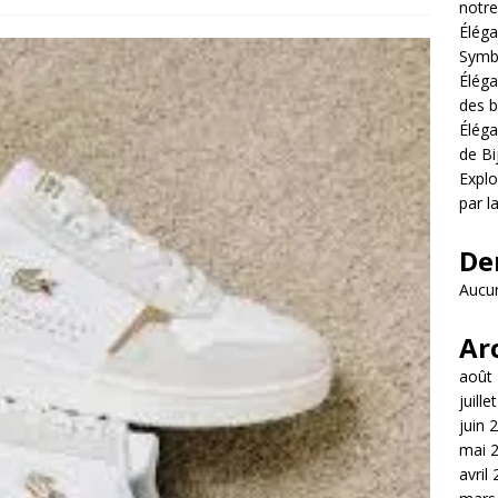
notre
Éléga
Symb
Éléga
des b
Éléga
de Bi
Explo
par l
De
Aucun
Ar
août
juille
juin 
mai 
avril