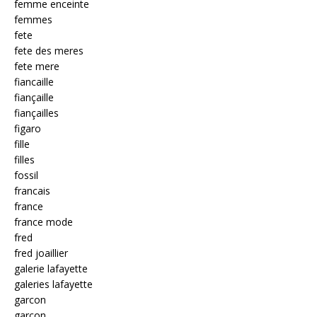
femme enceinte
femmes
fete
fete des meres
fete mere
fiancaille
fiançaille
fiançailles
figaro
fille
filles
fossil
francais
france
france mode
fred
fred joaillier
galerie lafayette
galeries lafayette
garcon
garçon