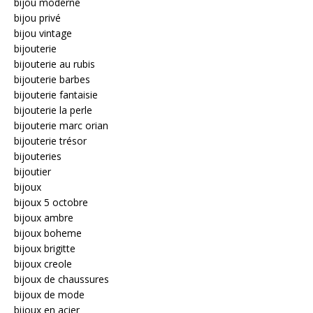
bijou moderne
bijou privé
bijou vintage
bijouterie
bijouterie au rubis
bijouterie barbes
bijouterie fantaisie
bijouterie la perle
bijouterie marc orian
bijouterie trésor
bijouteries
bijoutier
bijoux
bijoux 5 octobre
bijoux ambre
bijoux boheme
bijoux brigitte
bijoux creole
bijoux de chaussures
bijoux de mode
bijoux en acier