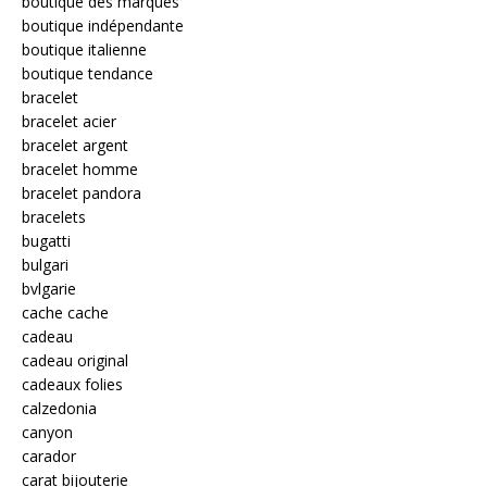
boutique des marques
boutique indépendante
boutique italienne
boutique tendance
bracelet
bracelet acier
bracelet argent
bracelet homme
bracelet pandora
bracelets
bugatti
bulgari
bvlgarie
cache cache
cadeau
cadeau original
cadeaux folies
calzedonia
canyon
carador
carat bijouterie