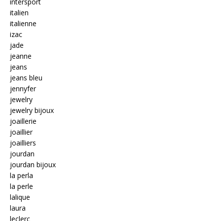
intersport
italien
italienne
izac
jade
jeanne
jeans
jeans bleu
jennyfer
jewelry
jewelry bijoux
joaillerie
joaillier
joailliers
jourdan
jourdan bijoux
la perla
la perle
lalique
laura
leclerc