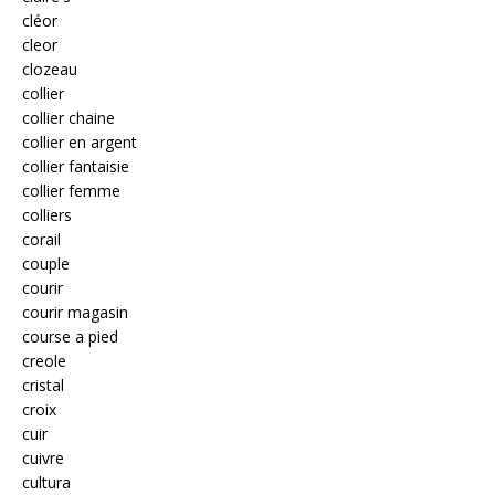
cléor
cleor
clozeau
collier
collier chaine
collier en argent
collier fantaisie
collier femme
colliers
corail
couple
courir
courir magasin
course a pied
creole
cristal
croix
cuir
cuivre
cultura