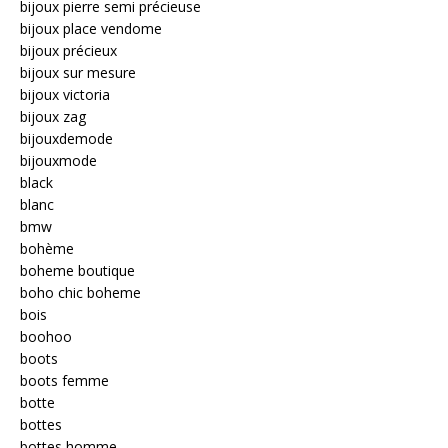
bijoux pierre semi précieuse
bijoux place vendome
bijoux précieux
bijoux sur mesure
bijoux victoria
bijoux zag
bijouxdemode
bijouxmode
black
blanc
bmw
bohème
boheme boutique
boho chic boheme
bois
boohoo
boots
boots femme
botte
bottes
bottes homme