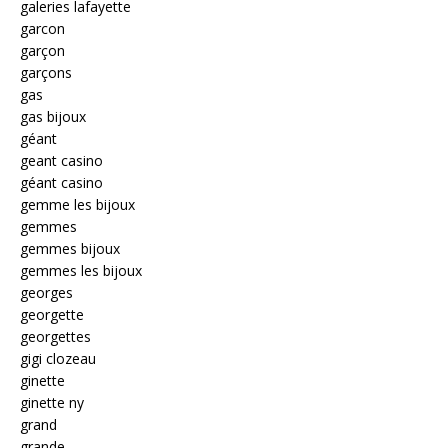
galeries lafayette
garcon
garçon
garçons
gas
gas bijoux
géant
geant casino
géant casino
gemme les bijoux
gemmes
gemmes bijoux
gemmes les bijoux
georges
georgette
georgettes
gigi clozeau
ginette
ginette ny
grand
grande