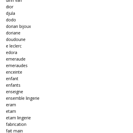
dinh van
dior
djula
dodo
dorian bijoux
doriane
doudoune
e leclerc
edora
emeraude
emeraudes
enceinte
enfant
enfants
enseigne
ensemble lingerie
eram
etam
etam lingerie
fabrication
fait main