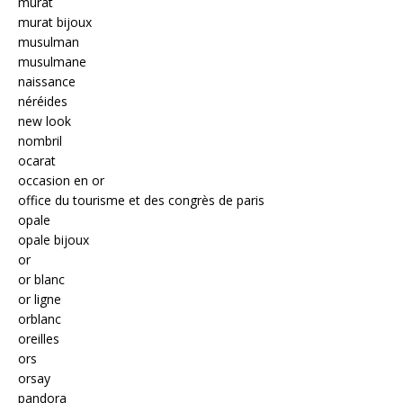
murat
murat bijoux
musulman
musulmane
naissance
néréides
new look
nombril
ocarat
occasion en or
office du tourisme et des congrès de paris
opale
opale bijoux
or
or blanc
or ligne
orblanc
oreilles
ors
orsay
pandora