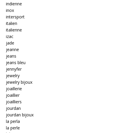
indienne
inox
intersport
italien
italienne
izac
jade
jeanne
jeans
jeans bleu
jennyfer
jewelry
jewelry bijoux
joaillerie
joaillier
joailliers
jourdan
jourdan bijoux
la perla
la perle