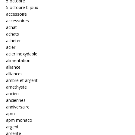
5 octobre
5 octobre bijoux
accessoire
accessoires
achat
achats
acheter
acier
acier inoxydable
alimentation
alliance
alliances
ambre et argent
amethyste
ancien
anciennes
anniversaire
apm
apm monaco
argent
argente