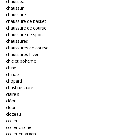
chaussea
chaussur
chaussure
chaussure de basket
chaussure de course
chaussure de sport
chaussures
chaussures de course
chaussures hiver
chic et boheme
chine
chinois
chopard
christine laure
claire's
cléor
cleor
clozeau
collier
collier chaine
collier en argent