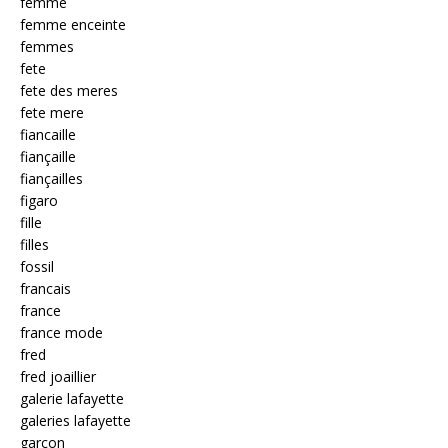
femme
femme enceinte
femmes
fete
fete des meres
fete mere
fiancaille
fiançaille
fiançailles
figaro
fille
filles
fossil
francais
france
france mode
fred
fred joaillier
galerie lafayette
galeries lafayette
garcon