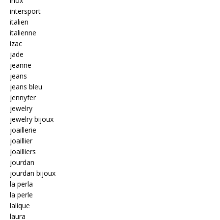
inox
intersport
italien
italienne
izac
jade
jeanne
jeans
jeans bleu
jennyfer
jewelry
jewelry bijoux
joaillerie
joaillier
joailliers
jourdan
jourdan bijoux
la perla
la perle
lalique
laura