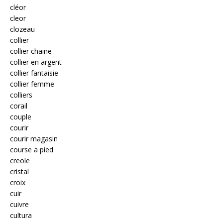
cléor
cleor
clozeau
collier
collier chaine
collier en argent
collier fantaisie
collier femme
colliers
corail
couple
courir
courir magasin
course a pied
creole
cristal
croix
cuir
cuivre
cultura