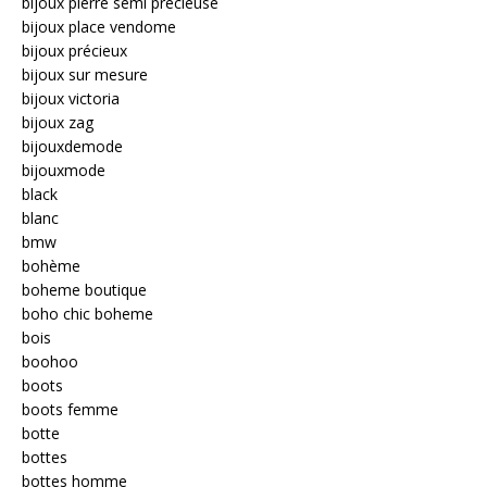
bijoux pierre semi précieuse
bijoux place vendome
bijoux précieux
bijoux sur mesure
bijoux victoria
bijoux zag
bijouxdemode
bijouxmode
black
blanc
bmw
bohème
boheme boutique
boho chic boheme
bois
boohoo
boots
boots femme
botte
bottes
bottes homme