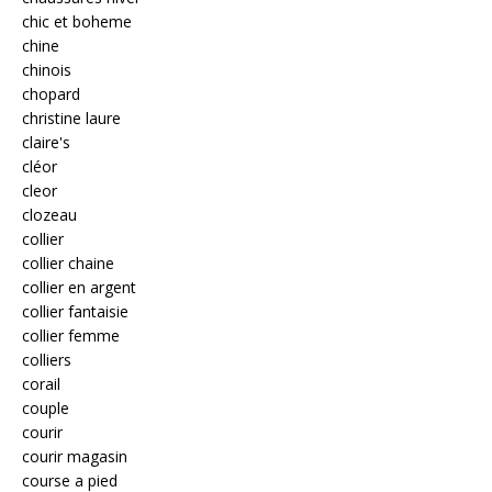
chic et boheme
chine
chinois
chopard
christine laure
claire's
cléor
cleor
clozeau
collier
collier chaine
collier en argent
collier fantaisie
collier femme
colliers
corail
couple
courir
courir magasin
course a pied